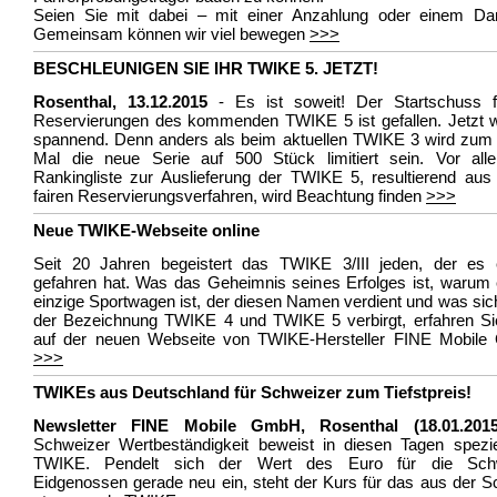
Seien Sie mit dabei – mit einer Anzahlung oder einem Dar
Gemeinsam können wir viel bewegen
>>>
BESCHLEUNIGEN SIE IHR TWIKE 5. JETZT!
Rosenthal, 13.12.2015
- Es ist soweit! Der Startschuss f
Reservierungen des kommenden TWIKE 5 ist gefallen. Jetzt w
spannend. Denn anders als beim aktuellen TWIKE 3 wird zum 
Mal die neue Serie auf 500 Stück limitiert sein. Vor all
Rankingliste zur Auslieferung der TWIKE 5, resultierend aus
fairen Reservierungsverfahren, wird Beachtung finden
>>>
Neue TWIKE-Webseite online
Seit 20 Jahren begeistert das TWIKE 3/III jeden, der es 
gefahren hat. Was das Geheimnis seines Erfolges ist, warum 
einzige Sportwagen ist, der diesen Namen verdient und was sic
der Bezeichnung TWIKE 4 und TWIKE 5 verbirgt, erfahren Sie
auf der neuen Webseite von TWIKE-Hersteller FINE Mobil
>>>
TWIKEs aus Deutschland für Schweizer zum Tiefstpreis!
Newsletter FINE Mobile GmbH, Rosenthal (18.01.2015
Schweizer Wertbeständigkeit beweist in diesen Tagen spezie
TWIKE. Pendelt sich der Wert des Euro für die Sch
Eidgenossen gerade neu ein, steht der Kurs für das aus der 