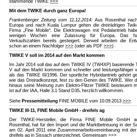
stammende TWIKE
>>>
Mit dem TWIKE durch ganz Europa!
Frankenberger Zeitung vom 11.12.2014:
Aus Rosenthal nac
Europa und nach Kuala Lumpur gehen die dreirädrigen Twik
Firma „Fine Mobile“. Die Elektrowagen mit Pedalantrieb habe
wenigen Wochen eine Zulassung für Europa. Das ha
Verkaufszahlen bereits gesteigert. Derweil arbeiten die Ent
schon an einem Nachfolger
>>>
(oder als PDF
>>>
)
TWIKE V soll im 2014 auf den Markt kommen
Im Jahr 2014 soll das auf dem TWIKE IV (TW4XP) basierende
V auf den Markt kommen und schneller und leistungsfähiger 
als das TWIKE III/1996. Der sportliche Hybridantrieb gehört 
wie das Dreiradkonzept, fest zu den Genen des TWIKE. Wer d
hinaus seine Meinung zum Elektro-Flitzer TWIKE beisteuern m
ist auf der IAA, Halle 3.1 Stand D35, herzlich willkommen.
Siehe
Pressemitteilung
FINE MOBILE vom 10.09.2013
>>>
TWIKE III-11, FINE Mobile GmbH - dreifels ag
Der TWIKE-Hersteller, die Firma FINE Mobile GmbH 
Rosenthal, hat für den Import und die Marktbetreuung in der 
am 02. April 2011 eine Zusammenarbeitsvereinbarung mit der
dreifels ag in Sissach unterzeichnet. Gemeinsam
>>>