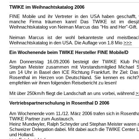
TWIKE im Weihnachtskatalog 2006
FINE Mobile und ihr Vertreter in den USA haben geschafft,
manche Firma träumen kann! Das TWIKE ist im diesjä
Weihnachtskatalog von Neiman Marcus das "His and Her"-Gift.
Neiman Marcus ist der wohl bekannteste und meistbeach
Weihnachtskatalog in den USA. Die Auflage von 1.8 Mio
>>>
Ein Wochenende beim TWIKE Hersteller FINE Mobile/D
Am Donnerstag 16.09.2006 besteigt der TWIKE Klub Prä
Stephan Meister zusammen mit Vorstandsmitglied Michael 
um 14 Uhr in Basel den ICE Richtung Frankfurt. Ihr Ziel: Das
Rosenthal im Herzen von Deutschland. Sie kennen es nicht
empfehlen wir ihnen folgenden Reisebericht zu lesen!
Mit über 250km/h fliegt die Landschaft an uns vorbei, während
>
Vertriebspartnerschulung in Rosenthal D 2006
Am Wochenende vom 11./12. März 2006 trafen sich in Rosentha
TWIKE Partner zum Austausch.
Heinz Mundwyler, Ralph Schnyder und Stephan Meister waren a
Schweizer Delegation dabei. Mit dabei auch die TWIKE Center 
und Holland.