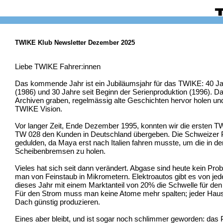
TWIKE Klub Newsletter Dezember 2025
Liebe TWIKE Fahrer:innen
Das kommende Jahr ist ein Jubiläumsjahr für das TWIKE: 40 Ja
(1986) und 30 Jahre seit Beginn der Serienproduktion (1996). D
Archiven graben, regelmässig alte Geschichten hervor holen und 
TWIKE Vision.
Vor langer Zeit, Ende Dezember 1995, konnten wir die ersten
TW 028 den Kunden in Deutschland übergeben. Die Schweizer P
gedulden, da Maya erst nach Italien fahren musste, um die in 
Scheibenbremsen zu holen.
Vieles hat sich seit dann verändert. Abgase sind heute kein Pro
man von Feinstaub in Mikrometern. Elektroautos gibt es von jed
dieses Jahr mit einem Marktanteil von 20% die Schwelle für den 
Für den Strom muss man keine Atome mehr spalten; jeder Hausb
Dach günstig produzieren.
Eines aber bleibt, und ist sogar noch schlimmer geworden: das 